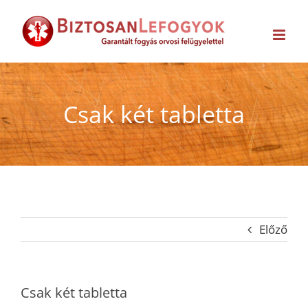
Kihagyás
Csak két tabletta
Előző
Csak két tabletta