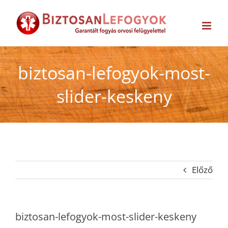
Kihagyás
biztosan-lefogyok-most-
slider-keskeny
Előző
biztosan-lefogyok-most-slider-keskeny