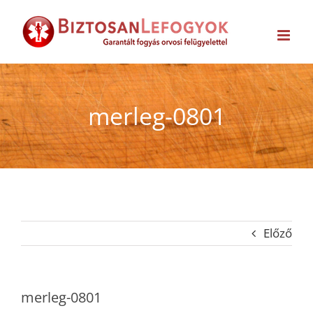
Kihagyás
merleg-0801
Előző
merleg-0801