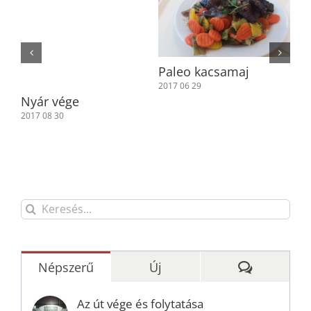
Paleo kacsamaj
Ke
2017 06 29
201
Nyár vége
2017 08 30
Keresés...
Hozzászól
Népszerű
Új
Az út vége és folytatása