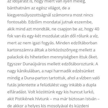
az időjárást is, hogy miért van ilyen meleg,
bánthatnám az egész világot, de a
kiegyensúlyozottságnál számomra most nincs
fontosabb. Edzőim mondatai jutnak eszembe,
akik mind azt mondták, ne csapjon be az, hogy 40
fok van és egy-két mozdulat után dől rólunk a víz,
mert az nem igazi fogyás. Minden edzőtáborban
kartonszámra álltak a birkózószőnyeg mellett a
palackok és hihetetlen mennyiségben ittuk őket.
Egyszer Dunaújváros mellett edzőtáboroztunk. A
nagy kánikulában, a napi harmadik edzésünket
mindig a Duna-parton tartottuk, ahol a vízben való
futás jelentette a felüdülést vagy inkább a dupla
elfáradást. Volt közöttünk egy kis huncut lurkó,
akit Pistikének hívtunk – ma már biztosan István –
de akkor a helyes kis mosolyával és küzdeni