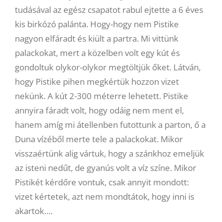
tudásával az egész csapatot rabul ejtette a 6 éves
kis birkózó palánta. Hogy-hogy nem Pistike
nagyon elfáradt és kiült a partra. Mi vittünk
palackokat, mert a közelben volt egy kút és
gondoltuk olykor-olykor megtöltjük őket. Látván,
hogy Pistike pihen megkértük hozzon vizet
nekünk. A kút 2-300 méterre lehetett. Pistike
annyira fáradt volt, hogy odáig nem ment el,
hanem amíg mi átellenben futottunk a parton, ő a
Duna vízéből merte tele a palackokat. Mikor
visszaértünk alig vártuk, hogy a szánkhoz emeljük
az isteni nedűt, de gyanús volt a víz színe. Mikor
Pistikét kérdőre vontuk, csak annyit mondott:
vizet kértetek, azt nem mondtátok, hogy inni is
akartok….