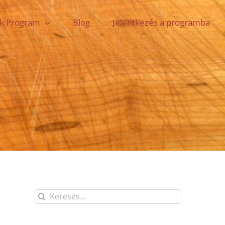
ok Program
Blog
Jelentkezés a programba
Keresés...