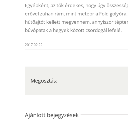
Egyébként, az tök érdekes, hogy úgy összessé
erővel zuhan rám, mint meteor a Föld golyóra. 
hűtőajtót kellett megvennem, annyiszor téptem 
búvópatak a hegyek között csordogál lefelé.
2017 02 22
Megosztás:
Ajánlott bejegyzések