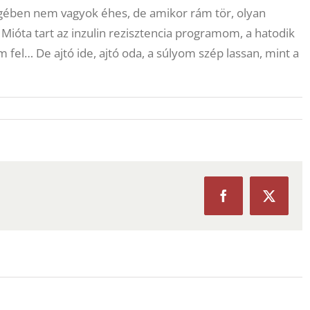
gében nem vagyok éhes, de amikor rám tör, olyan
Mióta tart az inzulin rezisztencia programom, a hatodik
fel… De ajtó ide, ajtó oda, a súlyom szép lassan, mint a
Facebook
X