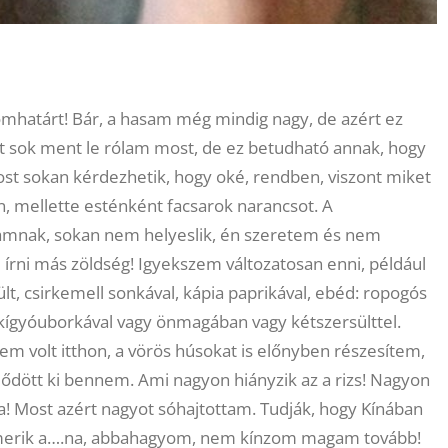
álomhatárt! Bár, a hasam még mindig nagy, de azért ez
sit sok ment le rólam most, de ez betudható annak, hogy
ost sokan kérdezhetik, hogy oké, rendben, viszont miket
, mellette esténként facsarok narancsot. A
amnak, sokan nem helyeslik, én szeretem és nem
írni más zöldség! Igyekszem változatosan enni, például
lt, csirkemell sonkával, kápia paprikával, ebéd: ropogós
ás, kígyóuborkával vagy önmagában vagy kétszersülttel.
m volt itthon, a vörös húsokat is előnyben részesítem,
jlődött ki bennem. Ami nagyon hiányzik az a rizs! Nagyon
! Most azért nagyot sóhajtottam. Tudják, hogy Kínában
 Ismerik a….na, abbahagyom, nem kínzom magam tovább!