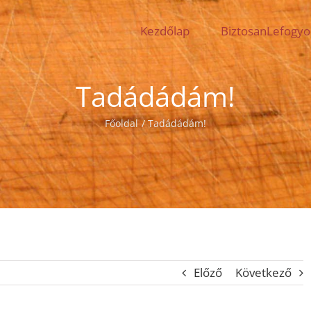
Kezdőlap
BiztosanLefogy
Tadádádám!
Főoldal
Tadádádám!
Előző
Következő