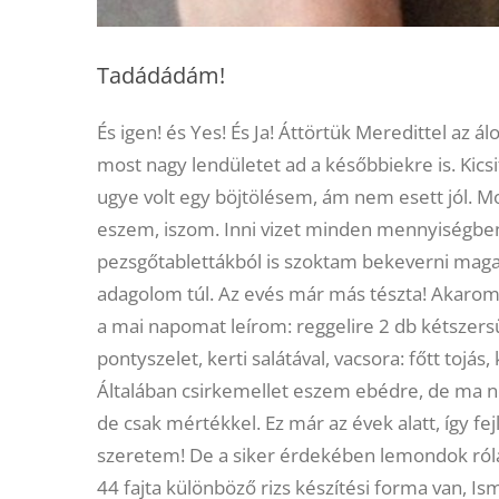
Tadádádám!
És igen! és Yes! És Ja! Áttörtük Meredittel az 
most nagy lendületet ad a későbbiekre is. Kic
ugye volt egy böjtölésem, ám nem esett jól. M
eszem, iszom. Inni vizet minden mennyiségben
pezsgőtablettákból is szoktam bekeverni mag
adagolom túl. Az evés már más tészta! Akarom 
a mai napomat leírom: reggelire 2 db kétszersü
pontyszelet, kerti salátával, vacsora: főtt toj
Általában csirkemellet eszem ebédre, de ma ne
de csak mértékkel. Ez már az évek alatt, így fe
szeretem! De a siker érdekében lemondok róla
44 fajta különböző rizs készítési forma van,