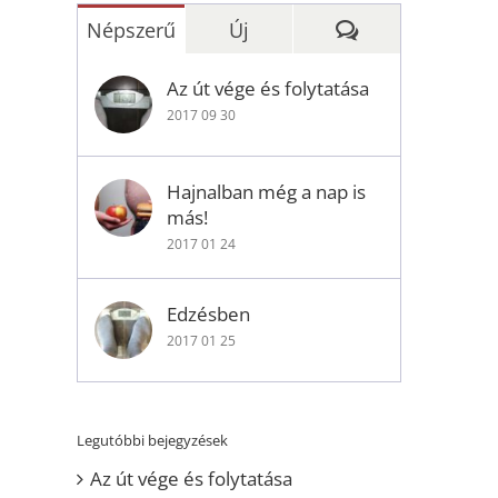
Hozzászólások
Népszerű
Új
Az út vége és folytatása
2017 09 30
Hajnalban még a nap is
más!
2017 01 24
Edzésben
2017 01 25
Legutóbbi bejegyzések
Az út vége és folytatása