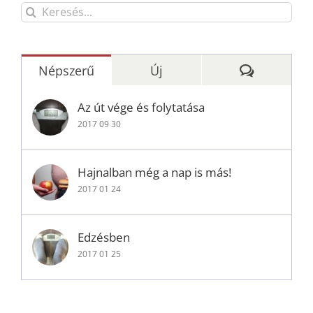
Keresés...
Hozzászól
Népszerű
Új
Az út vége és folytatása
2017 09 30
Hajnalban még a nap is más!
2017 01 24
Edzésben
2017 01 25