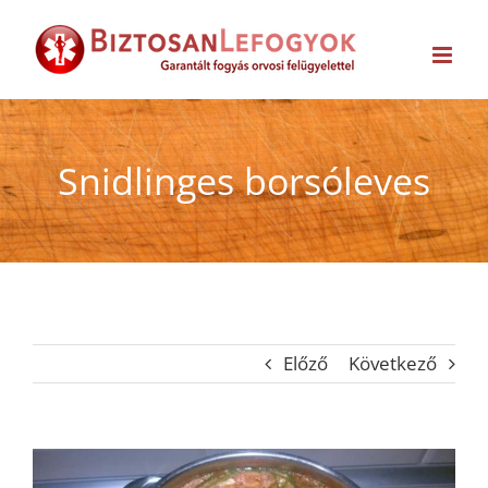
Kihagyás
Snidlinges borsóleves
Előző
Következő