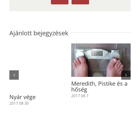
Ajánlott bejegyzések
Meredith, Pistike és a
Pa
hőség
201
Nyár vége
2017 08 7
2017 08 30